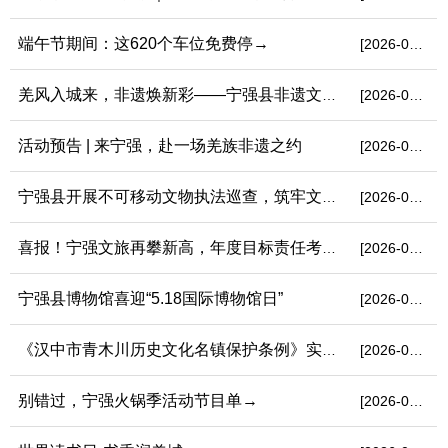
端午节期间：这620个车位免费停→
[2026-06-17]
羌风入城来，非遗焕新彩——宁强县非遗文化展演活动圆满落幕
[2026-06-14]
活动预告 | 来宁强，赴一场羌族非遗之约
[2026-06-11]
宁强县开展不可移动文物执法巡查，筑牢文物安全防线
[2026-06-02]
喜报！宁强文旅再攀新高，年度目标责任考核“四连优”！
[2026-05-19]
宁强县博物馆喜迎“5.18国际博物馆日”
[2026-05-18]
《汉中市青木川历史文化名镇保护条例》实施启动仪式在青木川镇举...
[2026-05-09]
别错过，宁强火锅季活动节目单→
[2026-04-24]