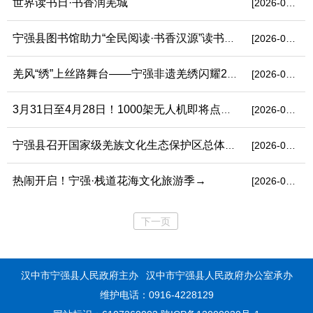
世界读书日·书香润羌城
[2026-04-24]
宁强县图书馆助力“全民阅读·书香汉源”读书月活动启动仪式
[2026-04-23]
羌风“绣”上丝路舞台——宁强非遗羌绣闪耀2026西安丝路旅博会
[2026-04-20]
3月31日至4月28日！1000架无人机即将点亮宁强夜空→
[2026-03-27]
宁强县召开国家级羌族文化生态保护区总体规划编制座谈会
[2026-03-26]
热闹开启！宁强·栈道花海文化旅游季→
[2026-03-20]
下一页
汉中市宁强县人民政府主办
汉中市宁强县人民政府办公室承办
维护电话：0916-4228129