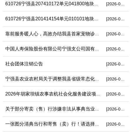
610726宁强县207410172单元041800地块实施详细规划的公示
[2026-08-07]
610726宁强县201414154单元010101地块实施详细规划的公示
[2026-08-07]
靠前服务暖人心，高效办结我县首家宠物诊所开办业务
[2026-08-06]
中国人寿保险股份有限公司宁强支公司国有土地使用证书及房屋所有...
[2026-08-06]
社会团体注销公告
[2026-08-06]
宁强县农业农村局关于调整我县省级常态化帮扶乡村振兴重点镇和重...
[2026-08-05]
2026年胡家坝镇农事农机社会化服务建设项目竞争性谈判成交结果的...
[2026-08-05]
关于部分寄卖（售）行涉嫌非法从事典当业务的风险提示
[2026-08-04]
一张图分清典当行和寄售（卖）行！请选择持牌金融机构办理典当业...
[2026-08-04]