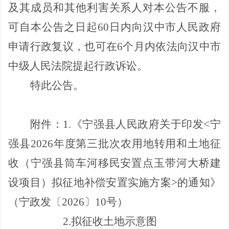
及其成员和其他利害关系人对本公告不服，
可
自
本公告之日起
60
日内向汉中市人民政府
申请行政复议，也可在
6
个月内依法向汉中市
中级人民法院提起行政诉讼。
特此公告。
附件
：
1
.
《宁强县人民政府关于印发
<
宁
强县
2026
年度第三批次农用地转用和土地征
收（宁强县筒车河移民安置点玉带河大桥建
设项目）拟征地补偿安置实施方案
>
的通知》
（宁政发〔
2026
〕
10
号）
2
.
拟征收土地示意图