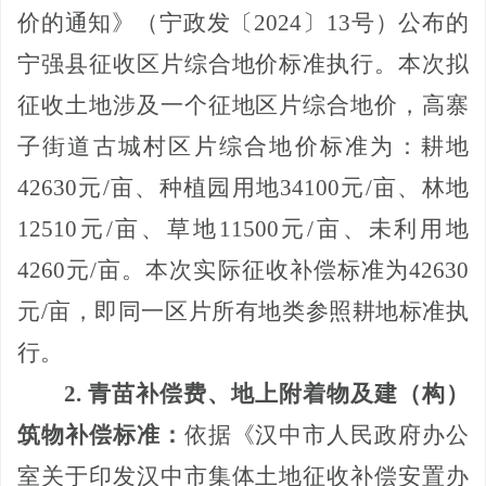
价的通知》（宁政发〔
2024
〕
13
号）公布的
宁强县征收区片综合地价标准执行。本次拟
征收土地涉及一个征地区片综合地价，高寨
子街道古城村区片综合地价标准为：耕地
42630
元
/
亩、种植园用地
34100
元
/
亩、林地
12510
元
/
亩、草地
11500
元
/
亩、未利用地
4260
元
/
亩。本次实际征收补偿标准为
42630
元
/
亩，即同一区片所有地类参照耕地标准执
行。
2
.
青苗补偿费、地上附着物及建（构）
筑物补偿标准：
依据《汉中市人民政府办公
室关于印发汉中市集体土地征收补偿安置办