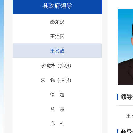
县政府领导
秦东汉
王治国
王兴成
李鸣烨（挂职）
朱 强（挂职）
徐 超
领导
马 慧
王
邱 刊
领导