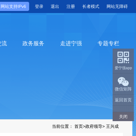
网站支持IPv6
登录
退出
注册
长者模式
网站无障碍
交流
政务服务
走进宁强
专题专栏
爱宁强app
微信矩阵
返回首页
关闭
当前位置：
首页
>
政府领导
>
王兴成