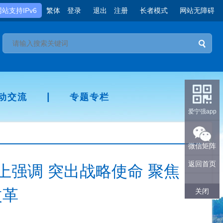
网站支持IPv6
繁体
登录
退出
注册
长者模式
网站无障碍
|
动交流
专题专栏
爱宁强app
微信矩阵
返回首页
强调 突出战略使命 聚焦
改革
关闭