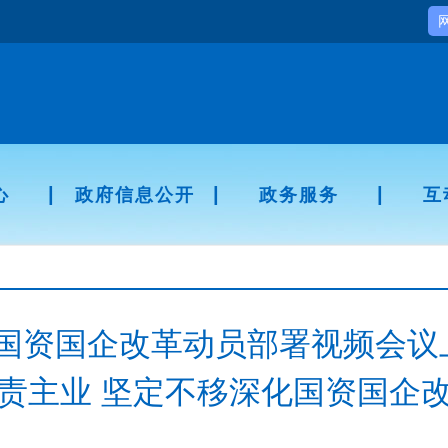
|
|
|
心
政府信息公开
政务服务
互
国资国企改革动员部署视频会议上
责主业 坚定不移深化国资国企