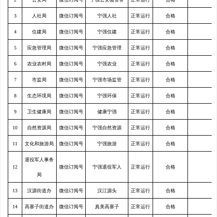
3
人社局
微信订阅号
宁强人社
正常运行
合格
4
住建局
微信订阅号
宁强住建
正常运行
合格
5
应急管理局
微信订阅号
宁强应急管理
正常运行
合格
6
农业农村局
微信订阅号
宁强农业
正常运行
合格
7
市监局
微信订阅号
宁强市场监管
正常运行
合格
8
生态环境局
微信订阅号
宁强环保
正常运行
合格
9
卫生健康局
微信订阅号
健康宁强
正常运行
合格
10
自然资源局
微信订阅号
宁强自然资源
正常运行
合格
11
文化和旅游局
微信订阅号
宁强旅游
正常运行
合格
退役军人事务
12
微信订阅号
宁强退役军人
正常运行
合格
局
13
汉源街道办
微信订阅号
汉江源头
正常运行
合格
14
高寨子街道办
微信订阅号
真美高寨子
正常运行
合格