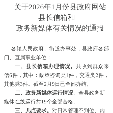
关于
2026
年
1
月份县政府网站
县长信箱和
政务新媒体有关情况的通报
各镇人民政府、街道办事处，县政府各部
门、直属事业单位：
一、县长信箱办理情况。
共收到群众来
信
6
件，其中：政策咨询类
1
件，交通类
2
件，
其他类
3
件。截至
2
月
9
日已全部办结。
二、政务新媒体运行情况。
全县政务新
媒体在线运行共
19
个全部合格。
三、几点要求。
对日常管理不到位、内