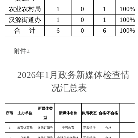
农业农村局
1
0
1
100%
汉源街道办
1
0
1
100%
合
计
6
0
6
100%
附件
2
2026
年
1
月政务新媒体检查情
况汇总表
新媒体类
序号
主办单位
新媒体名称
账号状态
合格
/
不合格
型
1
教育体育局
微信订阅号
宁强教育
正常运行
合格
2
公安局
微信订阅号
宁强公安微警务
正常运行
合格