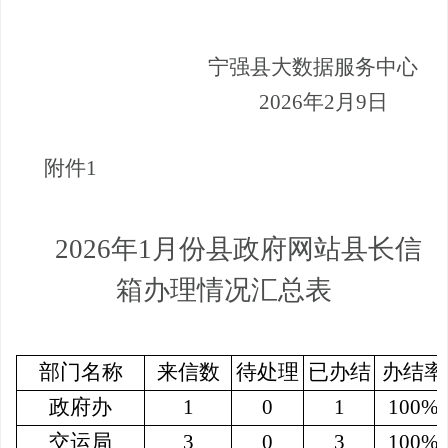
宁强县大数据服务中心
2026
年
2
月
9
日
附件
1
2026
年
1
月份县政府网站县长信
箱办理情况汇总表
部门名称
来信数
待处理
已办结
办结率
政府办
1
0
1
100%
交运局
3
0
3
100%