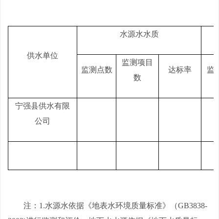
水源水水质
供水单位
监测项目
监测点数
达标率
监
数
宁强县供水有限
公司
注：
1.水源水依据《地表水环境质量标准》（GB3838-