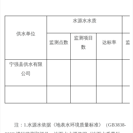
水源水水质
供水单位
监测项目
监测点数
达标率
监
数
宁强县供水有限
公司
注：
1.水源水依据《地表水环境质量标准》（GB3838-