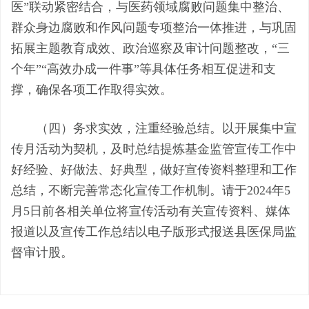
医”联动紧密结合，与医药领域腐败问题集中整治、
群众身边腐败和作风问题专项整治一体推进，与巩固
拓展主题教育成效、政治巡察及审计问题整改，“三
个年”“高效办成一件事”等具体任务相互促进和支
撑，
确保
各项工作
取得实效。
（四）务求实效，注重经验总结。
以开展集中宣
传月活动为契机，及时总结提炼基金监管宣传工作中
好经验、好做法、好典型，做好宣传资料整理和工作
总结，不断完善常态化宣传工作机制。请
于
202
4
年
5
月
5
日前
各相关单位
将宣传活动
有关宣传资料、媒体
报道以及宣传工作总结以电子版形式
报送
县
医保局
监
督审计
股
。