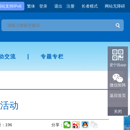
网站支持IPv6
繁体
登录
退出
注册
长者模式
网站无障碍
|
动交流
专题专栏
爱宁强app
微信矩阵
返回首页
活动
关闭
量：
196
分享：