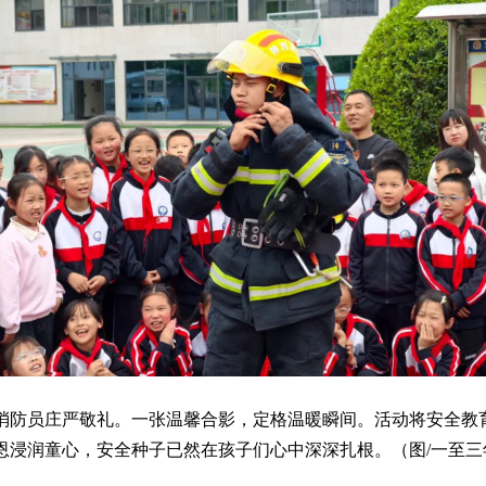
消防员庄严敬礼。一张温馨合影，定格温暖瞬间。活动将安全教
浸润童心，安全种子已然在孩子们心中深深扎根。（图/一至三