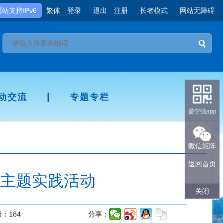
网站支持IPv6
繁体
登录
退出
注册
长者模式
网站无障碍
|
动交流
专题专栏
爱宁强app
微信矩阵
返回首页
”主题实践活动
关闭
量：
184
分享：