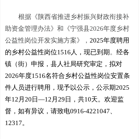
根据《陕西省
推进乡村振兴财政衔接补
助资金管理办法
》和《
宁强县
2026年度乡村
公益性岗位开发实施方案
》，
2025年度聘用
的乡村公益性岗位1516人，现已到期
。
经各
镇（
街
）
申报，县人社局研究审定，拟对
2026年度1516
名符合
乡村
公益性岗位安置条
件
人员进行聘用
，现予以公示，公示期
2025
年
12
月
20
日
—
12
月
29
日，共
10
天。欢迎监
督，如有异议，请致电
0916-4221047
、
12317。