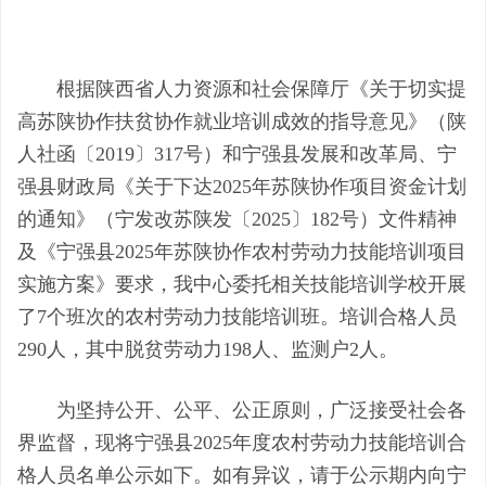
根据陕西省人力资源和社会保障厅《关于切实提
高苏陕协作扶贫协作就业培训成效的指导意见》（陕
人社函〔
2019〕317号）和宁强县发展和改革局、宁
强县财政局《关于下达202
5
年苏陕协作项目资金计划
的通知》（宁发改苏陕发〔
202
5
〕
182
号）文件精神
及《宁强县
202
5
年苏陕协作农村劳动力技能培训项目
实施方案》要求，我中心委托相关技能培训学校开展
了
7个班次的
农村劳动力
技能培训班。培训合格人员
290
人，其中脱贫劳动力
198
人
、
监测户
2人
。
为坚持公开、公平、公正原则，广泛接受社会各
界监督，现将宁强县
202
5
年度
农村劳动力
技能培训
合
格
人员名单公示如下
。
如有异议，请于公示期内向宁