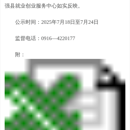
强县就业
创业
服务中心如实反映。
公示时间：
202
5
年
7
月
18
日至
7
月
24
日
监督电话：
0916—422017
7
附：