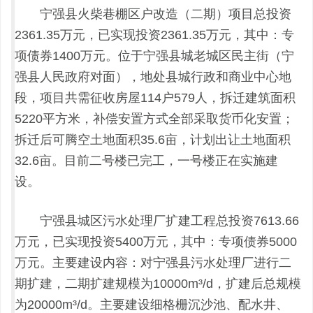
宁强县火柴巷棚区户改造（二期）
项目总投资
2361.35万元，已实现投资2361.35万元，其中：专
项债券1400万元。
位于宁强县城老城区民主街（宁
强县人民政府对面），地处县城行政和商业中心地
段，项目共需征收房屋
114户579人，拆迁建筑面积
5220平方米，补偿安置方式全部采取货币化安置；
拆迁后可腾空土地面积35.6亩，计划出让土地面积
32.6亩。
目前二号楼已完工，一号楼正在实施建
设。
宁强县城区污水处理厂扩建工程总投资
7613.66
万元，已实现投资5400万元，其中：专项债券5000
万元。主要
建设内容
：对宁强县污水处理厂进行二
期扩建，二期扩建规模为
10000
m³
/d
，扩建后总规模
为
20000
m³
/d
。主要建设细格栅沉沙池、配水井、