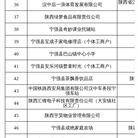
陕西省汉
36
汉中后一浪体育发展有限公司
37
陕西绿梦食品有限责任公司
38
宁强县奇妙课业托辅站
39
宁强县宝成子家电修理店（个体工商户）
40
宁强县巴山镇中心小学
41
宁强县安乐河镇婴童时光（个体工商户）
42
宁强县茶飘香饮品店
陕
中国铁路西安局集团有限公司汉中车务段宁
43
强车站
陕西汇锋电子科技有限责任公司（大安镇社
44
区工厂）
45
陕西宇昊物业管理有限公司
46
宁强县成艳家庭农场
陕西