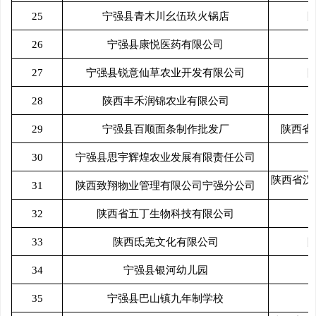
25
宁强县青木川幺伍玖火锅店
26
宁强县康悦医药有限公司
27
宁强县锐意仙草农业开发有限公司
28
陕西丰禾润锦农业有限公司
29
宁强县百顺面条制作批发厂
陕西省
30
宁强县思宇辉煌农业发展有限责任公司
陕西省汉
31
陕西致翔物业管理有限公司宁强分公司
32
陕西省五丁生物科技有限公司
33
陕西氐羌文化有限公司
34
宁强县银河幼儿园
35
宁强县巴山镇九年制学校