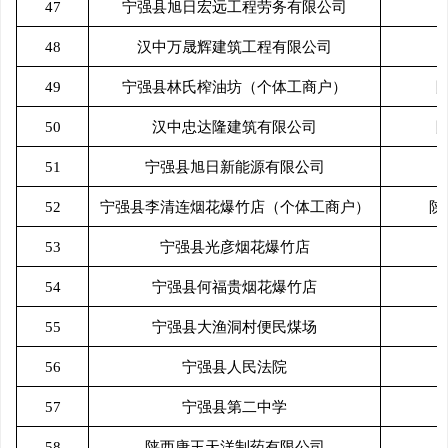
47
宁强县旭日宏远工程劳务有限公司
48
汉中万晟辉建筑工程有限公司
49
宁强县林氏榨油坊（个体工商户）
50
汉中忠达隆建筑有限公司
51
宁强县旭日新能源有限公司
52
宁强县李清连烟花爆竹店（个体工商户）
陕
53
宁强县光彦烟花爆竹店
54
宁强县何福贵烟花爆竹店
55
宁强县大渔洞村便民煤场
56
宁强县人民法院
57
宁强县第二中学
58
陕西唐王天洋制药有限公司