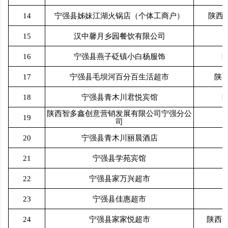
14
宁强县姊妹江湖火锅店（个体工商户）
陕西
15
汉中馨月乡园餐饮有限公司
16
宁强县燕子砭镇小白杨服饰
17
宁强县毛坝河百分百生活超市
陕
18
宁强县青木川君悦宾馆
陕西智多鑫创意营销发展有限公司宁强分公
19
司
20
宁强县青木川丽晨酒店
21
宁强县学苑宾馆
22
宁强县家万兴超市
23
宁强县佳惠超市
24
宁强县家家悦超市
陕西