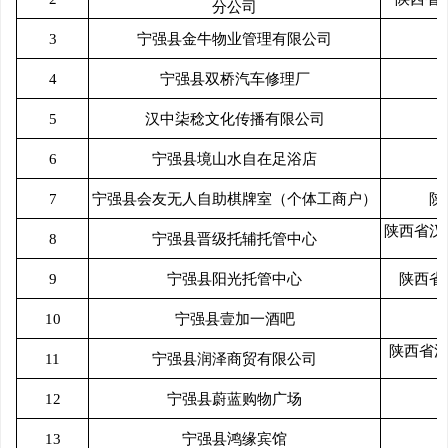
分公司
3
宁强县金牛物业管理有限公司
4
宁强县双桥汽车修理厂
5
汉中柒稔文化传播有限公司
6
宁强县境山水自在足浴店
7
宁强县会友无人自助棋牌室（个体工商户）
陕
陕西省汉
8
宁强县晋级托辅托管中心
9
宁强县阳光托管中心
陕西省
10
宁强县壹加一酒吧
陕西省汉
11
宁强县润泽商贸有限公司
12
宁强县蔚蓝购物广场
13
宁强县鸿缘宾馆