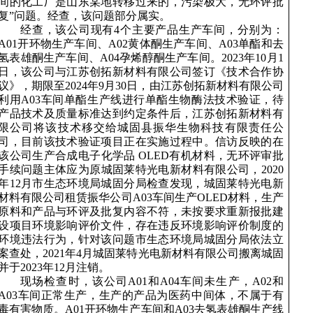
间的化工厂是山东某地转移过来的，污染极大，无环评批
复”问题。经查，该问题部分属实。
经查，该公司现有
4个主要产品生产车间，分别为：
A01开环物生产车间、A02黄体酮生产车间、A03单酯和去
氢表雄酮生产车间、A04孕烯醇酮生产车间。2023年10月1
日，该公司与江苏创拓新材料有限公司签订《技术合作协
议》，期限至2024年9月30日，由江苏创拓新材料有限公司
利用A03车间单酯生产线进行单酯生物酶法技术验证，待
产品技术及质量标准达到约定条件后，江苏创拓新材料有
限公司将该技术移交给城固县振华生物科技有限责任公
司，目前该技术验证项目正在实施过程中。信访反映的在
该公司生产合成电子化学品 OLED有机材料，无环评审批
手续问题主体应为原城固莱特光电新材料有限公司，2020
年12月市生态环境局城固分局检查发现，城固莱特光电新
材料有限公司租赁振华公司A03车间生产OLED材料，生产
原料和产品与环评及批复内容不符，未按要求重新报批建
设项目环境影响评价文件，存在违反环境影响评价制度的
环境违法行为，针对该问题市生态环境局城固分局依法立
案查处，2021年4月城固莱特光电新材料有限公司搬离城固
并于2023年12月注销。
现场检查时，该公司
A01和A04车间未生产，A02和
A03车间正常生产，生产的产品为医药中间体，不属于有
毒有害物质。A01开环物生产车间和A03去氢表雄酮生产线