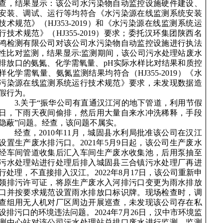
查，结果显示：该公司水污染物自动监控设施硬件建设、
安装、调试、运行等均符合《水污染源在线监测系统安装
技术规范》（HJ353-2019）和《水污染源在线监测系统运
行技术规范》（HJ355-2019）要求；委托汉环集团陕西名
鸿检测有限公司对该公司水污染物自动监控设施进行执法
性比对监测，结果显示:监测期间，该公司污水处理站废水
排放口的氨氮、化学需氧量、pH实际水样比对结果和质控
样化学需氧量、氨氮监测结果均符合（HJ355-2019）《水
污染源在线监测系统运行技术规范》要求，未发现数据造
假行为。
3.关于“振华公司有直通汉江河的地下管道，利用节假
日，下雨天夜间偷排，然后用大量自来水冲洗稀释，手段
隐蔽”问题。经查，该问题不属实。
经查，
2010年11月，城固县水利局批准该公司在汉江
设置生产废水排污口。2021年5月9日起，该公司生产废水
经车间管道收集后汇入车间生产废水收集池，后用泵抽至
污水处理站进行处理后排入城固县三合镇污水处理厂再进
行处理，不直接排入汉江。2022年8月17日，该公司重新申
领排污许可证，将原生产废水入河排污口变更为雨水排放
口并按要求规范设置雨水排放口标识牌。现场检查时，调
查组用无人机对厂区周边开展巡查，未发现该公司存在私
设排污口的环境违法问题。2024年7月26日，汉中市环境监
测中心站对该公司污水处理站总排口废水进行监测，监测