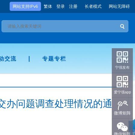
网站支持IPv6
繁体
登录
注册
长者模式
网站无障碍
|
动交流
专题专栏
宁强发布
爱宁强app
交办问题调查处理情况的通
微博矩阵
微信矩阵