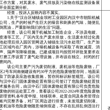
工作方案，对其废水、废气排放及污染物在线监测设备展
开全面监测分析。
经查，投诉人反映内容不属实。
1.关于“汉台区铺镇金坝村工业园区内汉中市朝阳机械
公司，生产的时候产生巨大的噪音和刺鼻的气味，随便乱
倒黑油，严重影响我们的生活”问题。
经查，该公司属于机械加工制造企业，不涉及电镀、
喷漆等工艺。厂区内无生产废水排放，生活废水经过化粪
池处理后排入园区管网进入铺镇生活污水处理厂。生产加
工区域均在厂房内，涉噪机械设备均采取了有效减震、消
声、隔声等降噪措施。已建成项目均按照环评批复要求在
打磨工序设置了废气处理设施，并布设在独立、封闭的打
磨间内。
该公司主要产污为废切削液、废机油等危险废物，厂
区
2号车间南侧建设有约30平方的危险废物暂存间，地面采
取了防渗及应急收集措施，暂存间标识标签规范。该公司
与汉中石门固体废物处置有限公司签订了危险废物处置技
术服务合同，由汉中石门固体废物处置有限公司负责危险
废物的转运处置工作，查看该公司2022-2024年度危险废物
管理资料,各年度申报、转移联单、处置合同及各类管理台
账均完整齐备，对厂区周边进行排查，未发现废切削液、
废机油等危险废物随意倾倒痕迹，不存在乱排乱倒违法行