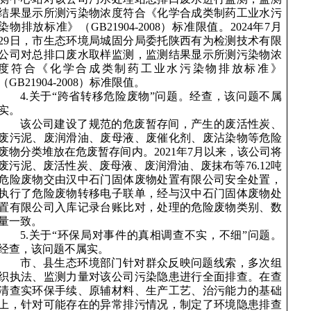
结果显示所测污染物浓度符合《化学合成类制药工业水污
染物排放标准》（GB21904-2008）标准限值。2024年7月
29日，市生态环境局城固分局委托陕西有为检测技术有限
公司对总排口废水取样监测，监测结果显示所测污染物浓
度符合《化学合成类制药工业水污染物排放标准》
（GB21904-2008）标准限值。
4.关于“跨省转移危险废物”问题。经查，该问题不属
实。
该公司建设了规范的危废暂存间，产生的废活性炭、
废污泥、废润滑油、废母液、废催化剂、废沾染物等危险
废物分类堆放在危废暂存间内。
2021年7月以来，该公司将
废污泥、废活性炭、废母液、废润滑油、废抹布等76.12吨
危险废物交由汉中石门固体废物处置有限公司安全处置，
执行了危险废物转移电子联单，经与汉中石门固体废物处
置有限公司入库记录台账比对，处理的危险废物类别、数
量一致。
5.关于“环保局对事件的真相调查不实，不细”问题。
经查，该问题不属实。
市、县生态环境部门针对群众反映问题线索，多次组
织执法、监测力量对该公司污染隐患进行全面排查。在查
清查实环保手续、原辅材料、生产工艺、治污能力的基础
上，针对可能存在的异常排污情况，制定了环境隐患排查