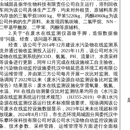
由城固县振华生物科技有限责任公司自主运行，溶剂回收
车间为该公司具体生产工序，均未对外租赁。原辅料库房
内存放的三氯甲烷1800 kg、甲笨5220kg、丙酮4960kg为该
公司外购的生产原料。未发现四氢呋喃、二氯甲烷、NN﹣
二甲基甲酰胺、二甲笨、丙酮等原辅料。
2.关于“在废水在线监测仪器做手脚，造假数据偷
排”问题。经查，该问题不属实。
经查，该公司于
2014年12月建设水污染物在线监测系
统并通过验收监测投入运行。2021年11月，该公司对水污
染物在线监测系统的COD、氨氮、PH、流量计、水质采样
等设备进行更新，同年12月完成在线设施竣工自主验收。
水污染物自动监控设施委托汉中锦延思圣环境工程有限公
司运维管理，并由第三方公司每月开展一次比对监测。现
场调阅了2022年以来《废水污染源自动监测设备比对监测
报告》结果显示：废水在线监测设施化学需氧量、氨氮、
水温、PH 在线自动测量仪比对监测结果均符合《水污染
源在线监测系统运行技术规范》（HJ355-2019）中表1水污
染源在线监测仪器运行技术标准限值要求。现场调阅该公
司废水在线监控设施数据显示，2023年以来未出现超标排
放现象。2024年8月17日，市生态环境局城固分局委托汉中
乐攀环保科技有限公司对该公司水污染物自动监控设施设
备、技术参数、采样管路、运维管理等方面进行全面核