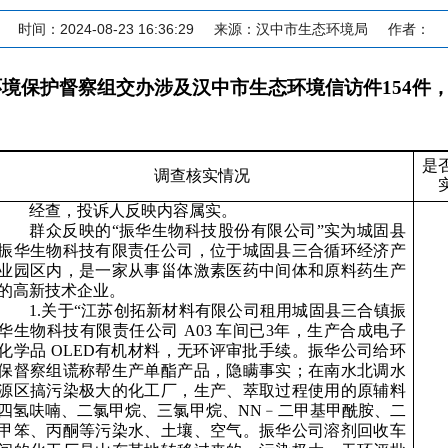
时间：2024-08-23 16:36:29
来源：汉中市生态环境局
作者：
环境保护督察组交办涉及
汉中
市生态环境信访件
154
件
是
调查核实情况
经查，投诉人反映内容属实。
群众反映的
“振华生物科技股份有限公司”实为城固县
振华生物科技有限责任公司，位于城固县三合循环经济产
业园区内，是一家从事甾体激素医药中间体和原料药生产
的高新技术企业。
1.关于“江苏创拓新材料有限公司租用城固县三合镇振
华生物科技有限责任公司 A03 车间已3年，生产合成电子
化学品 OLED有机材料，无环评审批手续。振华公司给环
保督察组谎称帮生产单酯产品，隐瞒事实；在南水北调水
源区搞污染极大的化工厂，生产、萃取过程使用的原辅料
四氢呋喃、二氯甲烷、三氯甲烷、NN﹣二甲基甲酰胺、二
甲笨、丙酮等污染水、土壤、空气。振华公司溶剂回收车