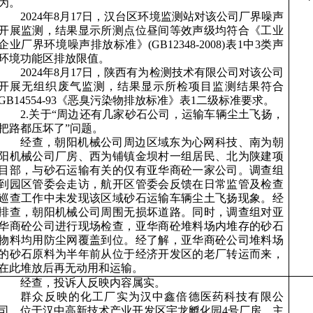
为。
2024年8月17日，汉台区环境监测站对该公司厂界噪声
开展监测，结果显示所测点位昼间等效声级均符合《工业
企业厂界环境噪声排放标准》(GB12348-2008)表1中3类声
环境功能区排放限值。
2024年8月17日，陕西有为检测技术有限公司对该公司
开展无组织废气监测，结果显示所检项目监测结果符合
GB14554-93《恶臭污染物排放标准》表1二级标准要求。
2.关于“周边还有几家砂石公司，运输车辆尘土飞扬，
把路都压坏了”问题。
经查，朝阳机械公司周边区域东为心网科技、南为朝
阳机械公司厂房、西为铺镇金坝村一组居民、北为陕建项
目部，与砂石运输有关的仅有亚华商砼一家公司。调查组
到园区管委会走访，航开区管委会反馈在日常监管及检查
巡查工作中未发现该区域砂石运输车辆尘土飞扬现象。经
排查，朝阳机械公司周围无损坏道路。同时，调查组对亚
华商砼公司进行现场检查，
亚华商砼堆料场内堆存的砂石
物料均用防尘网覆盖到位。经了解，亚华商砼公司堆料场
的砂石原料为半年前从位于经济开发区的老厂转运而来，
在此堆放后再无动用和运输。
经查，投诉人反映内容属实。
群众反映的化工厂实为汉中鑫倍德医药科技有限公
司，位于汉中高新技术产业开发区宇龙孵化园
4号厂房，主