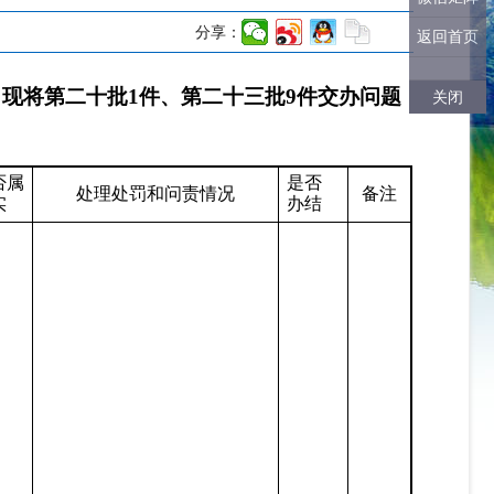
分享：
返回首页
，现将第
二十批
1件、第二十三批9件
交办问题
关闭
否属
是否
处理处罚和问责情况
备注
实
办结