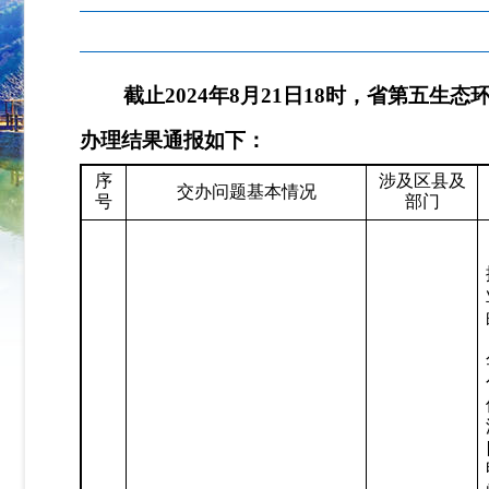
截止
20
24
年
8
月
21
日
18
时，省第
五
生态
办理结果通报如下：
序
涉及区县及
交办问题基本情况
号
部门