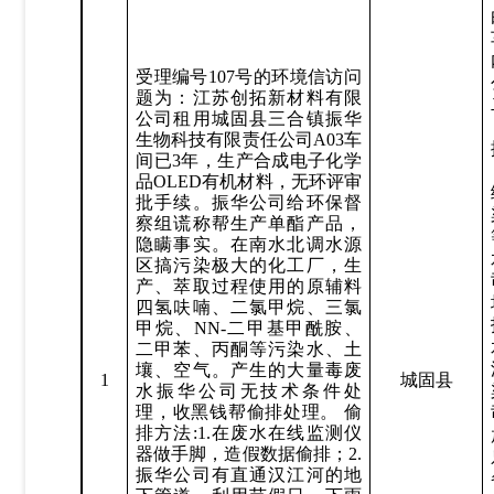
受理编号
107
号的环境信访问
题为：
江苏创拓新材料有限
公司租用城固县三合镇振华
生物科技有限责任公司
A03车
间已3年，生产合成电子化学
品OLED有机材料，无环评审
批手续。振华公司给环保督
察组谎称帮生产单酯产品，
隐瞒事实。在南水北调水源
区搞污染极大的化工厂，生
产、萃取过程使用的原辅料
四氢呋喃、二氯甲烷、三氯
甲烷、NN-二甲基甲酰胺、
二甲苯、丙酮等污染水、土
壤、空气。产生的大量毒废
1
城固县
水振华公司无技术条件处
理，收黑钱帮偷排处理。 偷
排方法:1.在废水在线监测仪
器做手脚，造假数据偷排；2.
振华公司有直通汉江河的地