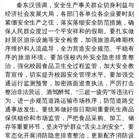
秦东汉强调
，
安全生产事关群众切身利益与
经济社会发展大局，各部门各单位各企业要时刻
紧绷安全生产之弦，落实落细安全防范措施，确
保人民群众度过一个平安祥和的假期。
要扎实做
好景区游乐设施等安全检查，加强旅游高峰期秩
序维护和人流疏导，全力营造安全规范、平稳有
序的旅游环境。要加强校内外安全隐患排查整
治，强化校园食品卫生全过程监管，加大安全教
育宣传，切实提升校园安全管理水平。要加强交
通运行监测预警，加密路面巡查执法，严厉打击
整治非法营运、酒驾醉驾、
“
三超一疲劳
”
等违法行
为，进一步规范道路运输市场秩序，防范道路交
通事故发生。要统筹做好假日期间重要民生商品
保供稳价和市场监管，严把食品采购、加工、储
存等重要环节，坚决守护群众
“
舌尖上的安全
”
。要
常态化开展消防隐患排查整治，更新配齐消防设