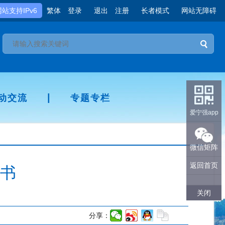
网站支持IPv6
繁体
登录
退出
注册
长者模式
网站无障碍
|
动交流
专题专栏
爱宁强app
微信矩阵
返回首页
书
关闭
分享：