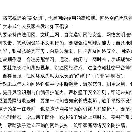
、拓宽视野的“黄金期”，也是网络使用的高频期。网络空间承载
广大未成年人及家长发出如下倡议：
人要坚持依法用网、文明上网，自觉遵守网络安全、网络文明法
身攻击、恶意调侃等不文明行为。要增强信息辨别能力，自觉抵
内容，积极弘扬真善美，向身边亲友、同学普及网络安全、网络
划暑期作息，合理分配学习、运动、休闲与上网时长，养成规律
。要杜绝长时间刷短视频、沉迷网络游戏、过度依赖社交平台等
自律自强，让网络成为助力成长的“好帮手”，而非“绊脚石”。
针对未成年人的网络诈骗手段不断翻新，游戏充值、刷单返利、
，提升风险识别与自我保护能力。严格坚守安全准则，牢记未知
或遭受网络欺凌时，要第一时间告知家长或老师，敢于举报不良
孩子的第一任老师，也是孩子网络行为的引路人和监护人。要坚
和心理状态，增加亲子陪伴，减少孩子独处上网时长。要科学引
为，帮助孩子建立正确的网络认知，筑牢家庭网络安全防护墙。