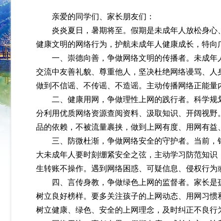
亲爱的同学们、家长朋友们：
炎炎夏日，暑期将至。假期是未成年人放松身心
健康文明的网络行为，护航未成年人健康成长，特向
一、崇德向善，争做网络文明的传播者。
未成年
交流中友善礼貌、尊重他人，坚决杜绝网络谩骂、人
做到不信谣、不传谣、不造谣。主动传播网络正能量
二、健康用网，争做理性上网的践行者。
科学规
分利用优质网络资源查阅资料、汲取知识、开阔视野
品的依赖，不被流量裹挟，做到上网有度、用网有益、
三、防微杜渐，争做网络安全的守护者。
当前，
大未成年人要时刻绷紧安全之弦，主动学习防范知识
生转账不操作。遇到网络困惑、可疑信息、侵权行为
四、言传身教，争做绿色上网的监督者。
家长是
树立良好榜样。要多关注孩子的上网动态、用网习惯
树立健康、绿色、安全的上网理念，及时纠正不良行