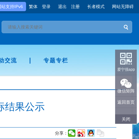
网站支持IPv6
繁体
登录
退出
注册
长者模式
网站无障碍
|
动交流
专题专栏
爱宁强app
微信矩阵
返回首页
标结果公示
关闭
：
分享：