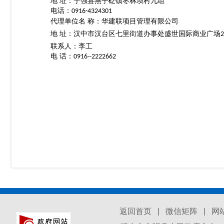
地
址：宁强县燕子砭镇枣林坝村九组
电话：
0916-4324301
代理单位名
称：华建联项目管理有限公司
地
址：汉中市汉台区七里街道办事处盛世国际商业广场
2
联系人：李工
电
话：
0916--2222662
返回首页
|
微信矩阵
|
网