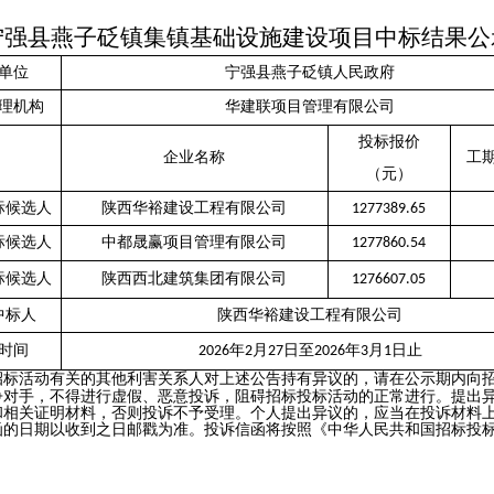
宁强县燕子砭镇集镇基础设施建设项目中标结果公
单位
宁强县燕子砭镇人民政府
理机构
华建联项目管理有限公司
投标报价
企业名称
工
（元）
标候选人
陕西华裕建设工程有限公司
1277389.65
标候选人
中都晟赢项目管理有限公司
1277860.54
标候选人
陕西西北建筑集团有限公司
1276607.05
中标人
陕西华裕建设工程有限公司
时间
年
月
日至
年
月
日止
202
6
2
27
202
6
3
1
标活动有关的其他利害关系人对上述公告持有异议的，请在公示期内向招
争对手，不得进行虚假、恶意投诉，阻碍招标投标活动的正常进行。提出
和相关证明材料，否则投诉不予受理。个人提出异议的，应当在投诉材料
函的日期以收到之日邮戳为准。投诉信函将按照《中华人民共和国招标投