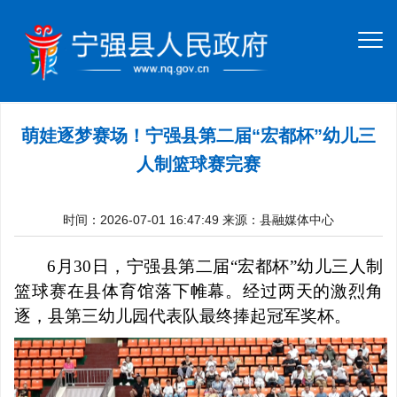
萌娃逐梦赛场！宁强县第二届“宏都杯”幼儿三
人制篮球赛完赛
时间：2026-07-01 16:47:49
来源：县融媒体中心
6
月
30
日，宁强县第二届
“
宏都杯
”
幼儿三人制
篮球赛在县体育馆落下帷幕。经过两天的激烈角
逐，县第三幼儿园代表队最终捧起冠军奖杯。