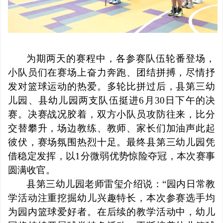
为期两天的赛程中，各参赛队伍轮番登场，
小队员们在赛场上奋力奔跑、团结拼搏，尽情抒
发对篮球运动的热爱。多轮比拼过后，县第三幼
儿园、县幼儿园两支队伍挺进
6
月
30
日下午的决
赛。决赛战况胶着，双方小队员攻防往来，比分
交替攀升，场边教练、教师、家长们加油声此起
彼伏，赛场氛围热烈十足。最终县第三幼儿园凭
借稳定发挥，以
1
分微弱优势惊险夺冠，本次赛事
圆满收官。
县第三幼儿园老师雷玺介绍说：
“
园内日常教
学活动注重挖掘幼儿兴趣特长，本次参赛选手均
为园内篮球爱好者。在后续的教学活动中，幼儿