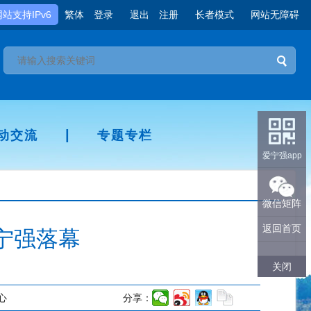
网站支持IPv6
繁体
登录
退出
注册
长者模式
网站无障碍
|
动交流
专题专栏
爱宁强app
微信矩阵
返回首页
宁强落幕
关闭
心
分享：