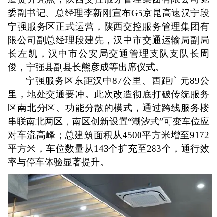
委副书记、总经理李新刚宣布
G5
京昆高速汉宁段
宁强服务区正式运营，陕西交控服务管理集团有
限公司副总经理段建先，汉中市交通运输局副局
长左凯，汉中市公安局交通管理支队支队长周
俊，宁强县副县长熊彦成等出席仪式。
宁强服务区东距汉中
87公里、西距广元89公
里，地处交通要冲。此次改造彻底打破传统服务
区南北分区、功能分散的模式，通过跨线服务楼
串联南北两区，南区创新设置“潮汐式”可变车位应
对车流高峰；总建筑面积从4500平方米增至9172
平方米，车位数量从143个扩充至283个，通行效
率与停车体验显著提升。